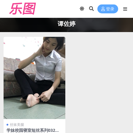
登录
谭佐婷
丝袜美腿
学妹校园寝室短丝系列032期