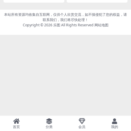
No.878 美人一笑也倾城 蕊思
o.875 美好时光莫辜负 蕊思[4
[41P640MB]
3P556MB]
本站所有资源均收集自互联网，仅供个人欣赏交流，如不慎侵犯了您的权益，请
联系我们，我们将尽快处理！
Copyright © 2026
乐图
All Rights Reserved
网站地图
首页
分类
会员
我的