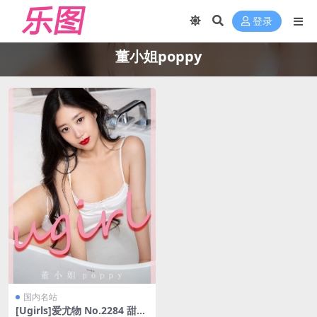
登录
董小姐poppy
国内名站
[Ugirls]爱尤物 No.2284 甜涩