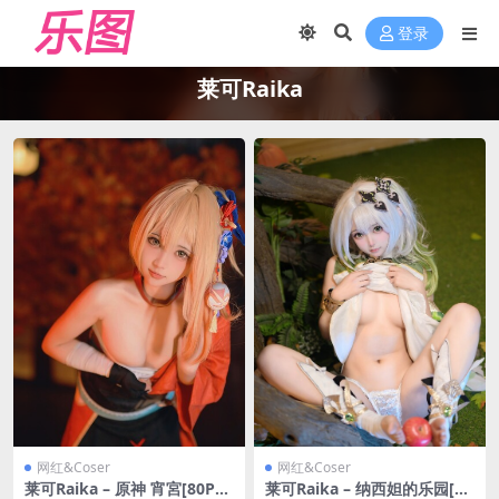
登录
莱可Raika
网红&Coser
网红&Coser
莱可Raika – 原神 宵宮[80P/7
莱可Raika – 纳西妲的乐园[69