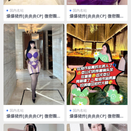
国内名站
国内名站
爆爆猪炸[炎炎炎CP] 微密圈
爆爆猪炸[炎炎炎CP] 微密圈
你嗦拉不拉风[6P/12.51MB]
你的兔女郎[21P/49.02MB]
国内名站
国内名站
爆爆猪炸[炎炎炎CP] 微密圈
爆爆猪炸[炎炎炎CP] 微密圈
没有文案只有我[11P/20.63M
老公专属镜头[13P/4V/266.09
B]
MB]