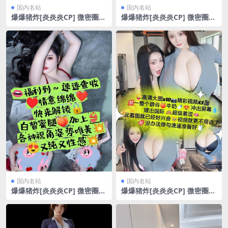
国内名站
国内名站
爆爆猪炸[炎炎炎CP] 微密圈
爆爆猪炸[炎炎炎CP] 微密圈
圣诞快乐[24P/52.78MB]
圣诞Baby亮皮胶衣[33P/52.6
9MB]
国内名站
国内名站
爆爆猪炸[炎炎炎CP] 微密圈
爆爆猪炸[炎炎炎CP] 微密圈
情意绵绵白皙蜜腿[10P/2V/3
前所未有的第一大艿[14P/3V/
7.15MB]
30.11MB]