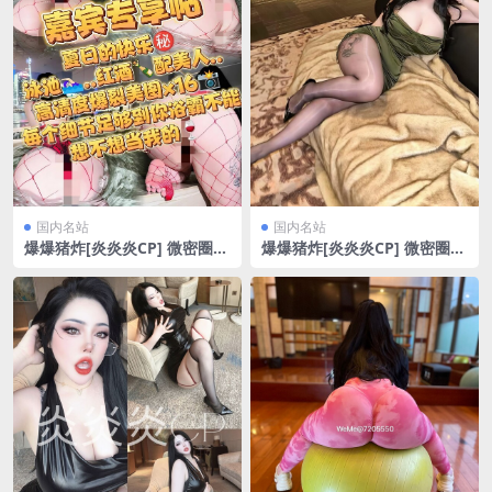
国内名站
国内名站
爆爆猪炸[炎炎炎CP] 微密圈
爆爆猪炸[炎炎炎CP] 微密圈
泳池红酒配美人[17P/35.54M
新年元宵散图[40P/116.43M
B]
B]