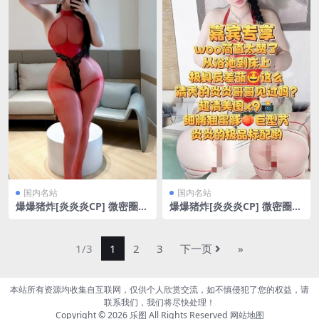
国内名站
国内名站
爆爆猪炸[炎炎炎CP] 微密圈
爆爆猪炸[炎炎炎CP] 微密圈
老公专属红丝[12P/3V/66.9M
捆绑式兔女郎bijini[10P/15.6
B]
1MB]
1/3
1
2
3
下一页
»
本站所有资源均收集自互联网，仅供个人欣赏交流，如不慎侵犯了您的权益，请
联系我们，我们将尽快处理！
Copyright © 2026
乐图
All Rights Reserved
网站地图