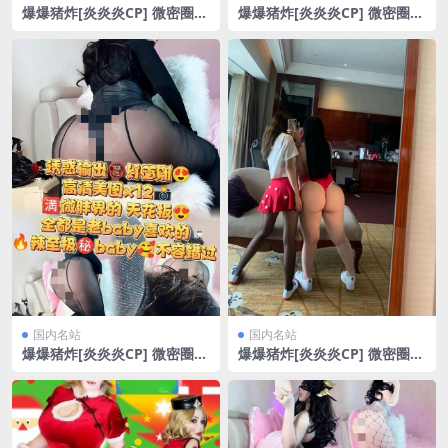
爆爆猪炸[炎炎炎CP] 微密圈
爆爆猪炸[炎炎炎CP] 微密圈
万圣节COS恶魔系[8P/11.98
挑战大蜜桃户外系列[25P/1V/
MB]
93.87MB]
国内名站
国内名站
爆爆猪炸[炎炎炎CP] 微密圈
爆爆猪炸[炎炎炎CP] 微密圈
套头全黑小姆狗[13P/23.33M
双人最韵味[14P/5.75MB]
B]