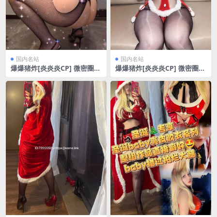
国内名站
国内名站
爆爆猪炸[炎炎炎CP] 微密圈
爆爆猪炸[炎炎炎CP] 微密圈
视频部分[123V/460.96MB]
圣诞主题福利[9P/1V/71.96M
B]