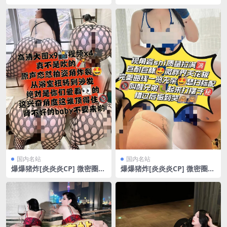
主打一个大[5P/5V/27.06MB]
真正认真的时候连喘息的机会
也不会给你[26P/4V/273.92M
B]
国内名站
国内名站
爆爆猪炸[炎炎炎CP] 微密圈
爆爆猪炸[炎炎炎CP] 微密圈
浴室扭转到沙发[10P/4V/38.4
又欲巨型大熟女[13P/19.82M
5MB]
B]