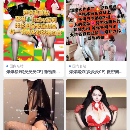
国内名站
国内名站
爆爆猪炸[炎炎炎CP] 微密圈
爆爆猪炸[炎炎炎CP] 微密圈
熟女身姿超顶[13P/1V/44.45
熟练都写在身材上了[20P/36.
MB]
03MB]