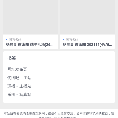
国内名站
国内名站
杨晨晨 微密圈 端午活动[26P/
杨晨晨 微密圈 202111[4V/63
1V/54MB]
6.5MB]
书签
网址发布页
优图吧 – 主站
璟播 – 主播站
乐图 – 写真站
本站所有资源均收集自互联网，仅供个人欣赏交流，如不慎侵犯了您的权益，请