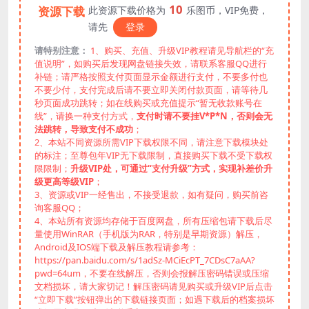
10
资源下载
此资源下载价格为
乐图币，VIP免费，
请先
登录
请特别注意：
1、购买、充值、升级VIP教程请见导航栏的“充
值说明”，如购买后发现网盘链接失效，请联系客服QQ进行
补链；请严格按照支付页面显示金额进行支付，不要多付也
不要少付，支付完成后请不要立即关闭付款页面，请等待几
秒页面成功跳转；如在线购买或充值提示“暂无收款账号在
线”，请换一种支付方式，
支付时请不要挂V*P*N，否则会无
法跳转，导致支付不成功
；
2、本站不同资源所需VIP下载权限不同，请注意下载模块处
的标注；至尊包年VIP无下载限制，直接购买下载不受下载权
限限制；
升级VIP处，可通过“支付升级”方式，实现补差价升
级更高等级VIP
；
3、资源或VIP一经售出，不接受退款，如有疑问，购买前咨
询客服QQ；
4、本站所有资源均存储于百度网盘，所有压缩包请下载后尽
量使用WinRAR（手机版为RAR，特别是早期资源）解压，
Android及IOS端下载及解压教程请参考：
https://pan.baidu.com/s/1adSz-MCiEcPT_7CDsC7aAA?
pwd=64um，不要在线解压，否则会报解压密码错误或压缩
文档损坏，请大家切记！解压密码请见购买或升级VIP后点击
“立即下载”按钮弹出的下载链接页面；如遇下载后的档案损坏