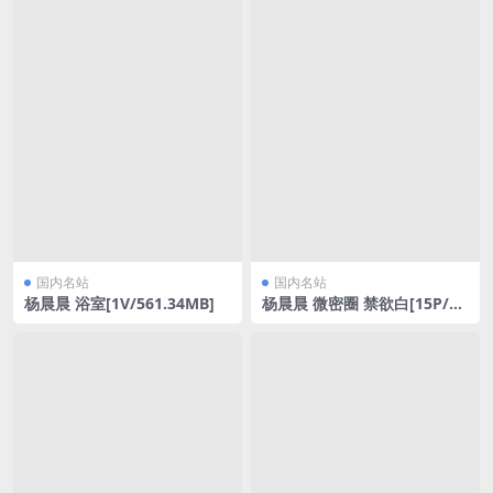
国内名站
国内名站
杨晨晨 浴室[1V/561.34MB]
杨晨晨 微密圈 禁欲白[15P/1
V/79MB]