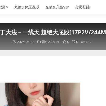
资源
充值&解压说明
充值&升级VIP
会员登陆
丁大法 – 一线天 超绝大屁股[17P2V/244M
2025-06-10
网红&Coser
0
0
137