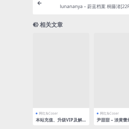
lunananya – 蔚蓝档案 桐藤渚[22P
相关文章
网红&Coser
网红&Coser
本站充值、升级VIP及解
尹甜甜 – 淡黄蕾丝
压教程，下载资源前必看
P-638MB]