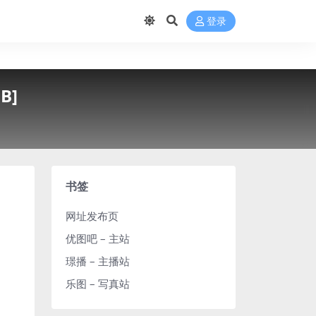
登录
B]
书签
网址发布页
优图吧 – 主站
璟播 – 主播站
乐图 – 写真站