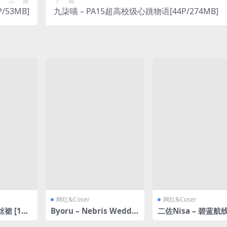
/53MB]
九柒喵 – PA15超高校级心跳物语[44P/274MB]
网红&Coser
网红&Coser
裙 [130
Byoru – Nebris Weddin
二佐Nisa – 碧蓝航
g [67P29V-2.72GB]
居家服 [31P-997MB