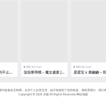
网红&Coser
网红&Coser
粉的不止是
柒柒要乖哦 – 魔女盛宴 [1
蛋蛋宝 x 唐翩翩 – 
[24P2
38P-1.54GB]
决 [86P-502MB]
源均收集自互联网，仅供个人欣赏交流，如不慎侵犯了您的权益，请联系我们，我们
Copyright © 2026
乐图
All Rights Reserved
网站地图