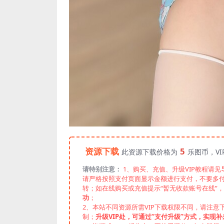
资源下载
5
此资源下载价格为
乐图币，V
请特别注意：
1、购买、充值、升级VIP教程请
请严格按照支付页面显示金额进行支付，不要多
转；如在线购买或充值提示“暂无收款账号在线”
功
；
2、本站不同资源所需VIP下载权限不同，请注意
制；
升级VIP处，可通过“支付升级”方式，实现补