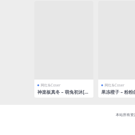
网红&Coser
网红&Coser
神楽板真冬 – 萌兔初沐[15
果冻橙子 – 粉
0P2V-826MB]
丝袜还有我的内心 
V-1.51GB]
本站所有资