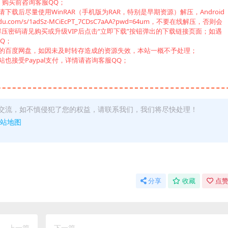
，购买前咨询客服QQ；
载后尽量使用WinRAR（手机版为RAR，特别是早期资源）解压，Android
u.com/s/1adSz-MCiEcPT_7CDsC7aAA?pwd=64um，不要在线解压，否则会
压密码请见购买或升级VIP后点击“立即下载”按钮弹出的下载链接页面；如遇
Q；
己的百度网盘，如因未及时转存造成的资源失效，本站一概不予处理；
也接受Paypal支付，详情请咨询客服QQ；
交流，如不慎侵犯了您的权益，请联系我们，我们将尽快处理！
站地图
分享
收藏
点赞
上一篇
下一篇