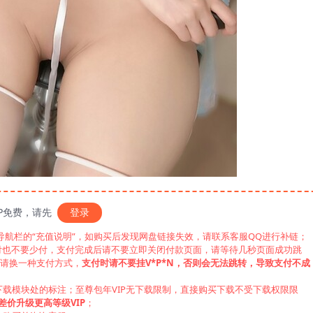
IP免费，请先
登录
见导航栏的“充值说明”，如购买后发现网盘链接失效，请联系客服QQ进行补链；
付也不要少付，支付完成后请不要立即关闭付款页面，请等待几秒页面成功跳
，请换一种支付方式，
支付时请不要挂V*P*N，否则会无法跳转，导致支付不成
下载模块处的标注；至尊包年VIP无下载限制，直接购买下载不受下载权限限
差价升级更高等级VIP
；