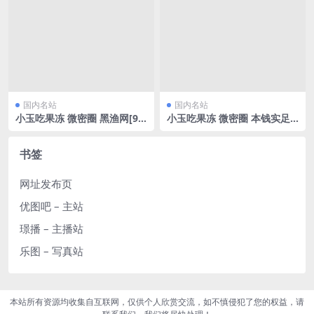
国内名站
国内名站
小玉吃果冻 微密圈 黑渔网[9
小玉吃果冻 微密圈 本钱实足
P/38.96MB]
[20P/10.91MB]
书签
网址发布页
优图吧 – 主站
璟播 – 主播站
乐图 – 写真站
本站所有资源均收集自互联网，仅供个人欣赏交流，如不慎侵犯了您的权益，请