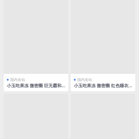
国内名站
国内名站
小玉吃果冻 微密圈 巨无霸和
小玉吃果冻 微密圈 红色睡衣
清纯脸蛋[14P/70.46MB]
[9P/35.85MB]