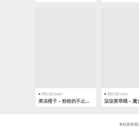
压教程，下载资源前必看
g [67P29V-2.7
网红&Coser
网红&Coser
果冻橙子 – 粉粉的不止是
柒柒要乖哦 – 魔
丝袜还有我的内心 [24P2
38P-1.54GB]
V-1.51GB]
本站所有资