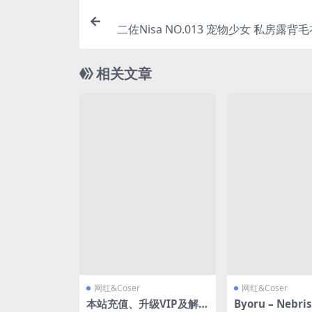
二佐Nisa NO.013 宠物少女 私房露背毛衣
相关文章
网红&Coser
网红&Coser
本站充值、升级VIP及解
Byoru – Nebri