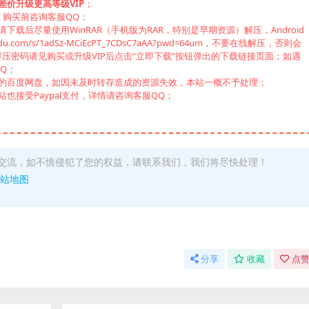
差价升级更高等级VIP
；
，购买前咨询客服QQ；
载后尽量使用WinRAR（手机版为RAR，特别是早期资源）解压，Android
u.com/s/1adSz-MCiEcPT_7CDsC7aAA?pwd=64um，不要在线解压，否则会
压密码请见购买或升级VIP后点击“立即下载”按钮弹出的下载链接页面；如遇
Q；
己的百度网盘，如因未及时转存造成的资源失效，本站一概不予处理；
也接受Paypal支付，详情请咨询客服QQ；
交流，如不慎侵犯了您的权益，请联系我们，我们将尽快处理！
站地图
分享
收藏
点赞