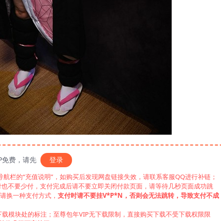
IP免费，请先
登录
见导航栏的“充值说明”，如购买后发现网盘链接失效，请联系客服QQ进行补链；
付也不要少付，支付完成后请不要立即关闭付款页面，请等待几秒页面成功跳
，请换一种支付方式，
支付时请不要挂V*P*N，否则会无法跳转，导致支付不成
下载模块处的标注；至尊包年VIP无下载限制，直接购买下载不受下载权限限