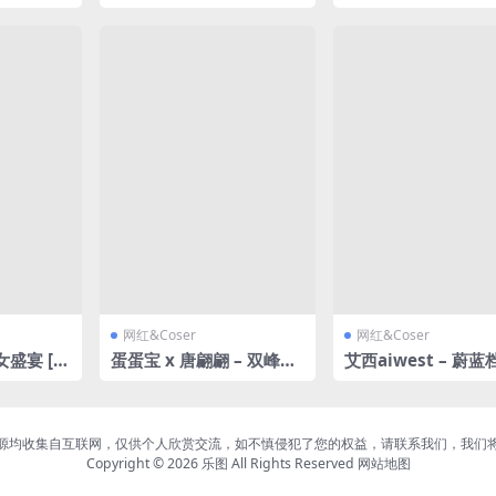
2GB]
居家服 [31P-997MB]
0P2V-826MB]
网红&Coser
网红&Coser
女盛宴 [1
蛋蛋宝 x 唐翩翩 – 双峰对
艾西aiwest – 蔚蓝
决 [86P-502MB]
志美子 [26P-593MB
源均收集自互联网，仅供个人欣赏交流，如不慎侵犯了您的权益，请联系我们，我们
Copyright © 2026
乐图
All Rights Reserved
网站地图