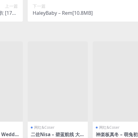
上一篇
下一篇
 [17P3
HaleyBaby – Rem[10.8MB]
7M]
网红&Coser
网红&Coser
s Weddin
二佐Nisa – 碧蓝航线 大凤
神楽板真冬 – 萌兔初