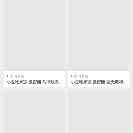
国内名站
国内名站
小玉吃果冻 微密圈 马甲线系
小玉吃果冻 微密圈 巨无霸和
列[9P/6.19MB]
清纯脸蛋[14P/70.46MB]