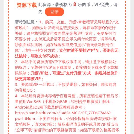
8
资源下载
此资源下载价格为
乐图币，VIP免费，请
先
登录
请特别注意：
1、购买、充值、升级VIP教程请见导航栏的“充
值说明”，如购买后发现网盘链接失效，请联系客服QQ进行
补链；请严格按照支付页面显示金额进行支付，不要多付也
不要少付，支付完成后请不要立即关闭付款页面，请等待几
秒页面成功跳转；如在线购买或充值提示“暂无收款账号在
线”，请换一种支付方式，
支付时请不要挂V*P*N，否则会无
法跳转，导致支付不成功
；
2、本站不同资源所需VIP下载权限不同，请注意下载模块处
的标注；至尊包年VIP无下载限制，直接购买下载不受下载权
限限制；
升级VIP处，可通过“支付升级”方式，实现补差价升
级更高等级VIP
；
3、资源或VIP一经售出，不接受退款，如有疑问，购买前咨
询客服QQ；
4、本站所有资源均存储于百度网盘，所有压缩包请下载后尽
量使用WinRAR（手机版为RAR，特别是早期资源）解压，
Android及IOS端下载及解压教程请参考：
https://pan.baidu.com/s/1adSz-MCiEcPT_7CDsC7aAA?
pwd=64um，不要在线解压，否则会报解压密码错误或压缩
文档损坏，请大家切记！解压密码请见购买或升级VIP后点击
“立即下载”按钮弹出的下载链接页面；如遇下载后的档案损坏