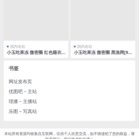
国内名站
国内名站
小玉吃果冻 微密圈 红色睡衣
小玉吃果冻 微密圈 黑渔网[9
[9P/35.85MB]
P/38.96MB]
书签
网址发布页
优图吧 – 主站
璟播 – 主播站
乐图 – 写真站
本站所有资源均收集自互联网，仅供个人欣赏交流，如不慎侵犯了您的权益，请