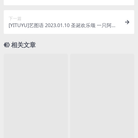
8P/221MB]
下一篇
[YITUYU]艺图语 2023.01.10 圣诞欢乐颂 一只阿梦
崽[46P/331MB]
相关文章