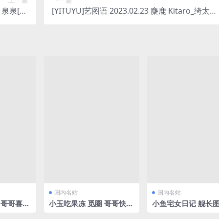
 泉泉[31
[YITUYU]艺图语 2023.02.23 麋鹿 Kitaro_绮太郎
/167MB]
[37P/742MB]
国内名站
国内名站
 哥哥喜欢
小玉吃果冻 觅圈 哥哥快来
小鱼宅女日记 舰长图
B]
点开[30P/68.29MB]
年11-25年12月合集[