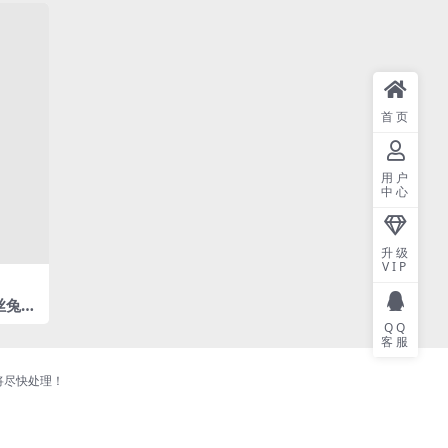
首页
用户
中心
升级
VIP
丝兔女
135.3
QQ
客服
将尽快处理！