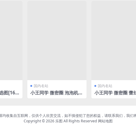
P/670MB]
国内名站
国内名站
图[16
小王同学 微密圈 泡泡机
小王同学 微密圈 蕾
(1.09)[32P/88.99MB]
郎(12.04)[24P/1V/
1MB]
源均收集自互联网，仅供个人欣赏交流，如不慎侵犯了您的权益，请联系我们，我们
Copyright © 2026
乐图
All Rights Reserved
网站地图