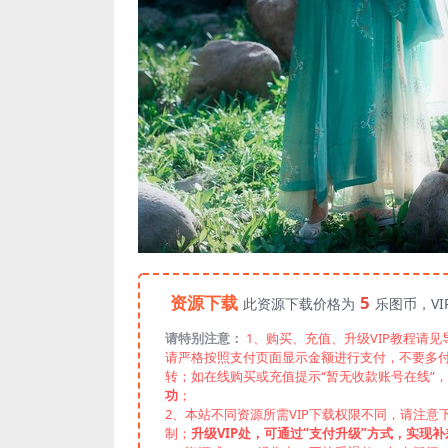
资源下载
5
此资源下载价格为
乐图币，V
请特别注意：
1、购买、充值、升级VIP教程请
请严格按照支付页面显示金额进行支付，不要多
转；如在线购买或充值提示“暂无收款账号在线”
功
；
2、本站不同资源所需VIP下载权限不同，请注意
制；
升级VIP处，可通过“支付升级”方式，实现补