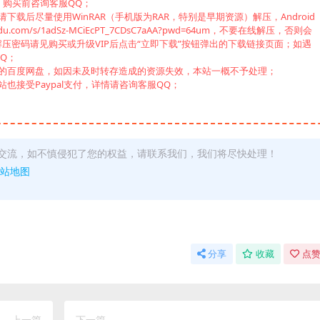
，购买前咨询客服QQ；
载后尽量使用WinRAR（手机版为RAR，特别是早期资源）解压，Android
u.com/s/1adSz-MCiEcPT_7CDsC7aAA?pwd=64um，不要在线解压，否则会
压密码请见购买或升级VIP后点击“立即下载”按钮弹出的下载链接页面；如遇
Q；
己的百度网盘，如因未及时转存造成的资源失效，本站一概不予处理；
也接受Paypal支付，详情请咨询客服QQ；
交流，如不慎侵犯了您的权益，请联系我们，我们将尽快处理！
站地图
分享
收藏
点赞
上一篇
下一篇