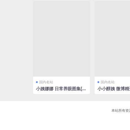
国内名站
国内名站
小姨娜娜 日常养眼图集[6
小小醇姨 微博精选
3P/28.21MB]
P/27.67MB]
本站所有资