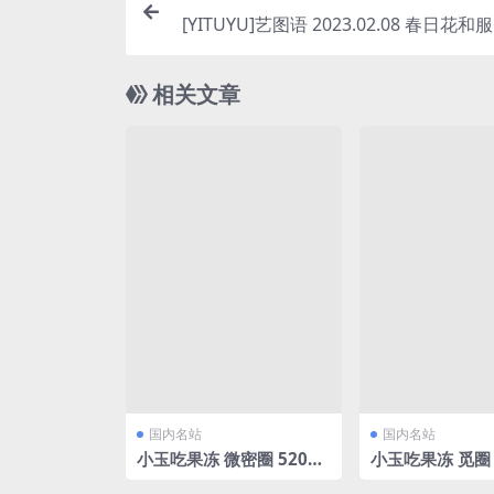
[YITUYU]艺图语 2023.02.08 春日花和服
P
相关文章
国内名站
国内名站
小玉吃果冻 微密圈 520挚
小玉吃果冻 觅圈
爱献礼[13P/16.92MB]
吗[25P/70.07M