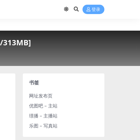
登录
/313MB]
书签
网址发布页
优图吧 – 主站
璟播 – 主播站
乐图 – 写真站