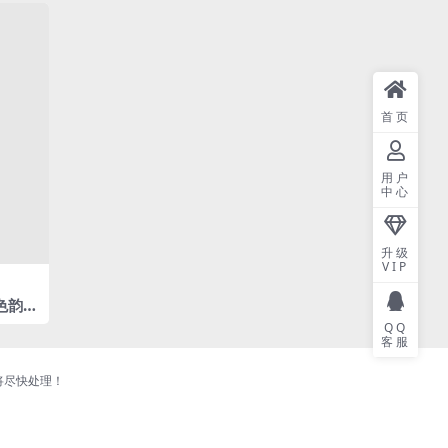
首页
用户
中心
升级
VIP
紫色韵味
QQ
客服
将尽快处理！