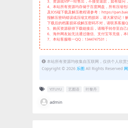
3、资源或VIP一经售出，不接受退款，如有疑问
4、本站所有资源均存储于百度网盘，所有压缩包请下
及IOS端下载及解压教程请参考：https://pan.baid
报解压密码错误或压缩文档损坏，请大家切记！解
下载后的档案损坏或解压密码不对，请联系客服Q
5、购买资源获得下载链接后，请顺手转存至自
6、海外网友如无法通过微信、支付宝等充值，本站
7、本站客服唯一QQ：1344747531；
本站所有资源均收集自互联网，仅供个人欣赏
Copyright © 2026
乐图
All Rights Reserved
网
YITUYU
艺图语
叶黎丹
admin