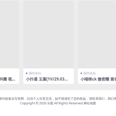
3.22MB]
国内名站
国内名站
抖圈 视频
小扑通 玉藻[1V/29.03M
小喵咪ck 微密圈 
1.35GB]
B]
[19P/16.17MB]
源均收集自互联网，仅供个人欣赏交流，如不慎侵犯了您的权益，请联系我们，我们
Copyright © 2026
乐图
All Rights Reserved
网站地图