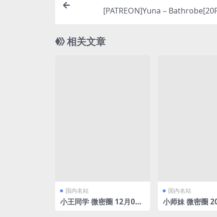
[PATREON]Yuna – Bathrobe[20
相关文章
国内名站
国内名站
小王同学 微密圈 12月03-
小师妹 微密圈 20
12月12合集[65P+5V/1.1
付费图[14P/63.