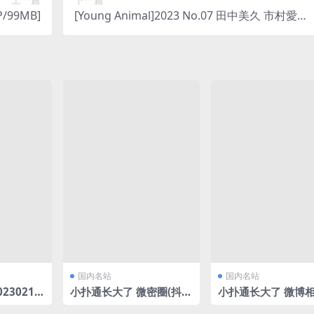
P/99MB]
[Young Animal]2023 No.07 田中美久 市村愛里
[11P]
国内名站
国内名站
230216
小扑通长大了 微密圈(抖抖
小扑通长大了 微博
43MB]
圈)视图合集[27V230P/25
份[165P/540.85MB