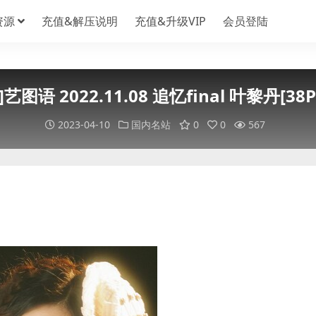
资源
充值&解压说明
充值&升级VIP
会员登陆
U]艺图语 2022.11.08 追忆final 叶黎丹[38P
2023-04-10
国内名站
0
0
567