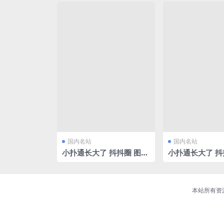
7G]
国内名站
国内名站
小扑通长大了 抖抖圈 图片
小扑通长大了 抖
部分 第二期[282P/271.0
部分 第二期[55V/
4MB]
本站所有资