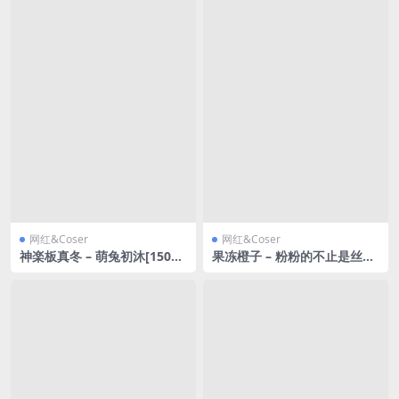
网红&Coser
网红&Coser
神楽板真冬 – 萌兔初沐[150P2
果冻橙子 – 粉粉的不止是丝袜
V-826MB]
还有我的内心 [24P2V-1.51G
B]