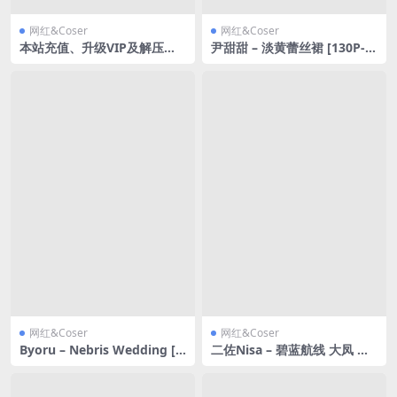
网红&Coser
网红&Coser
本站充值、升级VIP及解压教
尹甜甜 – 淡黄蕾丝裙 [130P-6
程，下载资源前必看
38MB]
网红&Coser
网红&Coser
Byoru – Nebris Wedding [6
二佐Nisa – 碧蓝航线 大凤 居
7P29V-2.72GB]
家服 [31P-997MB]