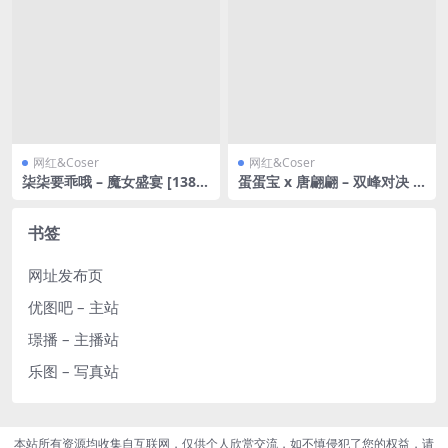
网红&Coser
网红&Coser
柒柒要乖哦 – 魔女盛宴 [138P-
蛋蛋宝 x 唐翩翩 – 双峰对决 [8
1.54GB]
6P-502MB]
书签
网址发布页
优图吧 – 主站
璟播 – 主播站
乐图 – 写真站
本站所有资源均收集自互联网，仅供个人欣赏交流，如不慎侵犯了您的权益，请