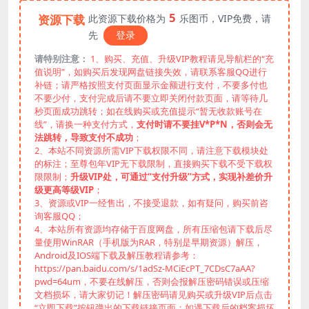
5
资源下载
此资源下载价格为
乐图币，VIP免费，请
先
登录
请特别注意：
1、购买、充值、升级VIP教程请见导航栏的“充
值说明”，如购买后发现网盘链接失效，请联系客服QQ进行
补链；请严格按照支付页面显示金额进行支付，不要多付也
不要少付，支付完成后请不要立即关闭付款页面，请等待几
秒页面成功跳转；如在线购买或充值提示“暂无收款账号在
线”，请换一种支付方式，
支付时请不要挂V*P*N，否则会无
法跳转，导致支付不成功
；
2、本站不同资源所需VIP下载权限不同，请注意下载模块处
的标注；至尊包年VIP无下载限制，直接购买下载不受下载权
限限制；
升级VIP处，可通过“支付升级”方式，实现补差价升
级更高等级VIP
；
3、资源或VIP一经售出，不接受退款，如有疑问，购买前咨
询客服QQ；
4、本站所有资源均存储于百度网盘，所有压缩包请下载后尽
量使用WinRAR（手机版为RAR，特别是早期资源）解压，
Android及IOS端下载及解压教程请参考：
https://pan.baidu.com/s/1adSz-MCiEcPT_7CDsC7aAA?
pwd=64um，不要在线解压，否则会报解压密码错误或压缩
文档损坏，请大家切记！解压密码请见购买或升级VIP后点击
“立即下载”按钮弹出的下载链接页面；如遇下载后的档案损坏