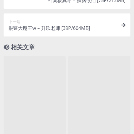
神楽板真冬 – 飘飘欲仙 [75P/213MB]
下一篇
眼酱大魔王w – 升玖老师 [39P/604MB]
相关文章