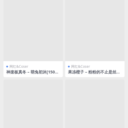
网红&Coser
网红&Coser
神楽板真冬 – 萌兔初沐[150P2
果冻橙子 – 粉粉的不止是丝袜
V-826MB]
还有我的内心 [24P2V-1.51G
B]