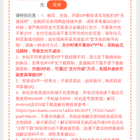
先
登录
请特别注意：
1、购买、充值、升级VIP教程请见导航栏的“充
值说明”，如购买后发现网盘链接失效，请联系客服QQ进行
补链；请严格按照支付页面显示金额进行支付，不要多付也
不要少付，支付完成后请不要立即关闭付款页面，请等待几
秒页面成功跳转；如在线购买或充值提示“暂无收款账号在
线”，请换一种支付方式，
支付时请不要挂V*P*N，否则会无
法跳转，导致支付不成功
；
2、本站不同资源所需VIP下载权限不同，请注意下载模块处
的标注；至尊包年VIP无下载限制，直接购买下载不受下载权
限限制；
升级VIP处，可通过“支付升级”方式，实现补差价升
级更高等级VIP
；
3、资源或VIP一经售出，不接受退款，如有疑问，购买前咨
询客服QQ；
4、本站所有资源均存储于百度网盘，所有压缩包请下载后尽
量使用WinRAR（手机版为RAR，特别是早期资源）解压，
Android及IOS端下载及解压教程请参考：
https://pan.baidu.com/s/1adSz-MCiEcPT_7CDsC7aAA?
pwd=64um，不要在线解压，否则会报解压密码错误或压缩
文档损坏，请大家切记！解压密码请见购买或升级VIP后点击
“立即下载”按钮弹出的下载链接页面；如遇下载后的档案损坏
或解压密码不对，请联系客服QQ；