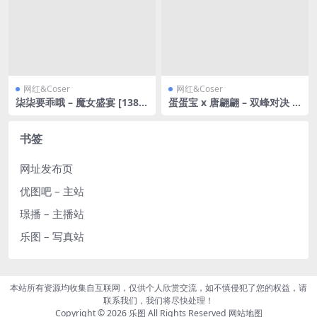
网红&Coser
网红&Coser
柒柒要乖哦 – 魔女盛宴 [138P-
蛋蛋宝 x 唐翩翩 – 双峰对决 [8
1.54GB]
6P-502MB]
书签
网址发布页
优图吧 – 主站
璟播 – 主播站
乐图 – 写真站
本站所有资源均收集自互联网，仅供个人欣赏交流，如不慎侵犯了您的权益，请
联系我们，我们将尽快处理！
Copyright © 2026
乐图
All Rights Reserved
网站地图