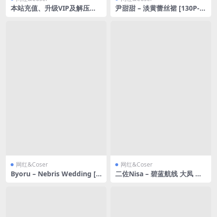
本站充值、升级VIP及解压教
尹甜甜 – 淡黄蕾丝裙 [130P-6
程，下载资源前必看
38MB]
网红&Coser
网红&Coser
Byoru – Nebris Wedding [6
二佐Nisa – 碧蓝航线 大凤 居
7P29V-2.72GB]
家服 [31P-997MB]