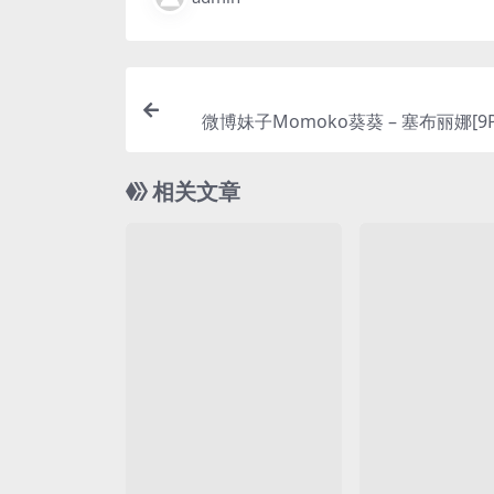
微博妹子Momoko葵葵 – 塞布丽娜[9P/
相关文章