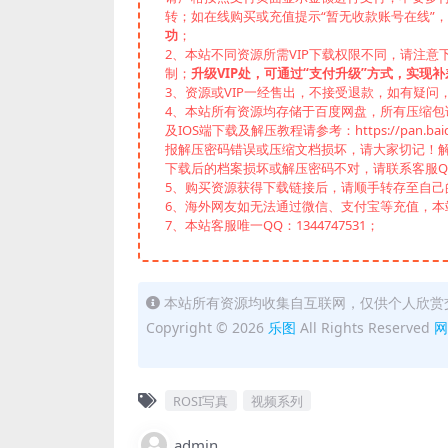
转；如在线购买或充值提示“暂无收款账号在线”
功
；
2、本站不同资源所需VIP下载权限不同，请注意
制；
升级VIP处，可通过“支付升级”方式，实现补
3、资源或VIP一经售出，不接受退款，如有疑问
4、本站所有资源均存储于百度网盘，所有压缩包请下
及IOS端下载及解压教程请参考：https://pan.baid
报解压密码错误或压缩文档损坏，请大家切记！解
下载后的档案损坏或解压密码不对，请联系客服Q
5、购买资源获得下载链接后，请顺手转存至自
6、海外网友如无法通过微信、支付宝等充值，本站
7、本站客服唯一QQ：1344747531；
本站所有资源均收集自互联网，仅供个人欣赏
Copyright © 2026
乐图
All Rights Reserved
网
ROSI写真
视频系列
admin