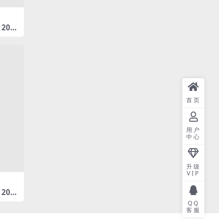
202
103P3
首页
用户
中心
升级
VIP
202
127P3
QQ
客服