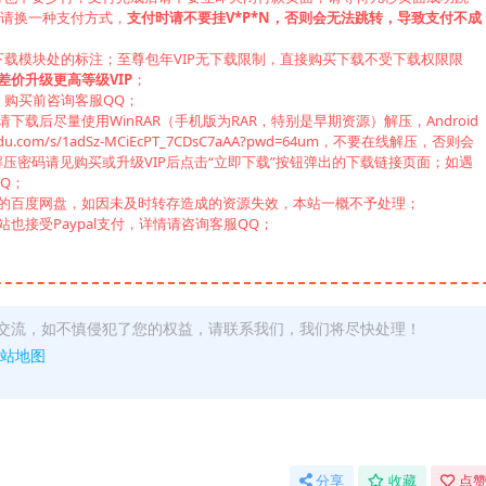
，请换一种支付方式，
支付时请不要挂V*P*N，否则会无法跳转，导致支付不成
下载模块处的标注；至尊包年VIP无下载限制，直接购买下载不受下载权限限
差价升级更高等级VIP
；
，购买前咨询客服QQ；
载后尽量使用WinRAR（手机版为RAR，特别是早期资源）解压，Android
u.com/s/1adSz-MCiEcPT_7CDsC7aAA?pwd=64um，不要在线解压，否则会
压密码请见购买或升级VIP后点击“立即下载”按钮弹出的下载链接页面；如遇
Q；
己的百度网盘，如因未及时转存造成的资源失效，本站一概不予处理；
也接受Paypal支付，详情请咨询客服QQ；
交流，如不慎侵犯了您的权益，请联系我们，我们将尽快处理！
站地图
分享
收藏
点赞