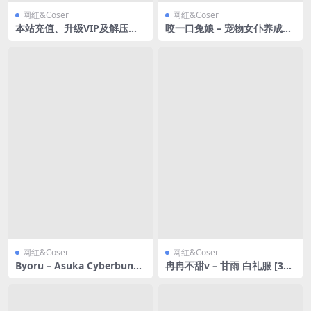
网红&Coser
网红&Coser
本站充值、升级VIP及解压教
咬一口兔娘 – 宠物女仆养成记
程，下载资源前必看
[122P3V-2.07GB]
网红&Coser
网红&Coser
Byoru – Asuka Cyberbunk
冉冉不甜v – 甘雨 白礼服 [39P
[58P20V-3.10GB]
-559MB]