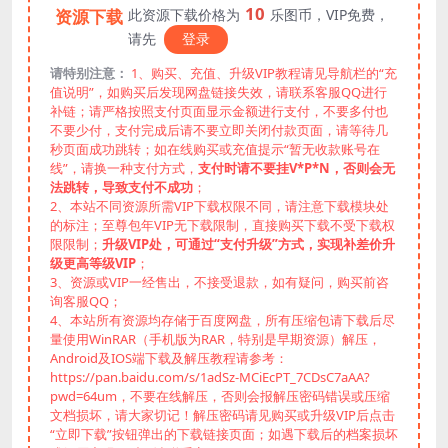
10
资源下载
此资源下载价格为
乐图币，VIP免费，
请先
登录
请特别注意：
1、购买、充值、升级VIP教程请见导航栏的“充
值说明”，如购买后发现网盘链接失效，请联系客服QQ进行
补链；请严格按照支付页面显示金额进行支付，不要多付也
不要少付，支付完成后请不要立即关闭付款页面，请等待几
秒页面成功跳转；如在线购买或充值提示“暂无收款账号在
线”，请换一种支付方式，
支付时请不要挂V*P*N，否则会无
法跳转，导致支付不成功
；
2、本站不同资源所需VIP下载权限不同，请注意下载模块处
的标注；至尊包年VIP无下载限制，直接购买下载不受下载权
限限制；
升级VIP处，可通过“支付升级”方式，实现补差价升
级更高等级VIP
；
3、资源或VIP一经售出，不接受退款，如有疑问，购买前咨
询客服QQ；
4、本站所有资源均存储于百度网盘，所有压缩包请下载后尽
量使用WinRAR（手机版为RAR，特别是早期资源）解压，
Android及IOS端下载及解压教程请参考：
https://pan.baidu.com/s/1adSz-MCiEcPT_7CDsC7aAA?
pwd=64um，不要在线解压，否则会报解压密码错误或压缩
文档损坏，请大家切记！解压密码请见购买或升级VIP后点击
“立即下载”按钮弹出的下载链接页面；如遇下载后的档案损坏