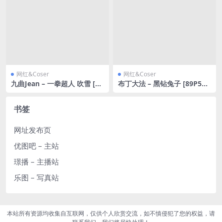
网红&Coser
网红&Coser
九曲Jean – 一拳超人 吹雪 [30
布丁大法 – 黑钻兔子 [89P5V-
P-121MB]
1.09GB]
书签
网址发布页
优图吧 – 主站
璟播 – 主播站
乐图 – 写真站
本站所有资源均收集自互联网，仅供个人欣赏交流，如不慎侵犯了您的权益，请