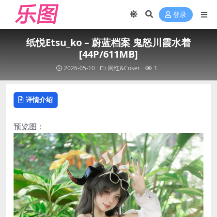
登录
纸悦Etsu_ko – 蔚蓝档案 鬼怒川霞水着
[44P/611MB]
2026-05-10
网红&Coser
1
详情介绍
预览图：