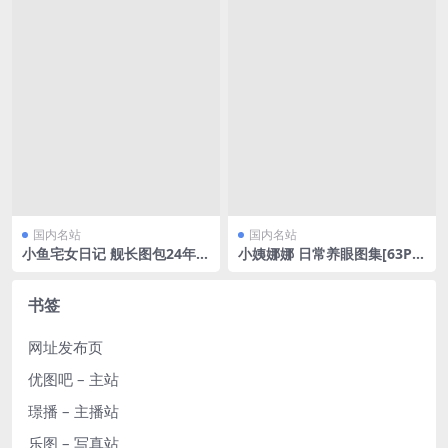
国内名站
国内名站
小鱼宅女日记 舰长图包24年1
小姨娜娜 日常养眼图集[63P/2
1-25年12月合集[275P/670M
8.21MB]
B]
书签
网址发布页
优图吧 – 主站
璟播 – 主播站
乐图 – 写真站