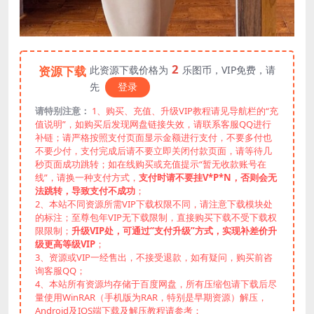
2
资源下载
此资源下载价格为
乐图币，VIP免费，请
先
登录
请特别注意：
1、购买、充值、升级VIP教程请见导航栏的“充
值说明”，如购买后发现网盘链接失效，请联系客服QQ进行
补链；请严格按照支付页面显示金额进行支付，不要多付也
不要少付，支付完成后请不要立即关闭付款页面，请等待几
秒页面成功跳转；如在线购买或充值提示“暂无收款账号在
线”，请换一种支付方式，
支付时请不要挂V*P*N，否则会无
法跳转，导致支付不成功
；
2、本站不同资源所需VIP下载权限不同，请注意下载模块处
的标注；至尊包年VIP无下载限制，直接购买下载不受下载权
限限制；
升级VIP处，可通过“支付升级”方式，实现补差价升
级更高等级VIP
；
3、资源或VIP一经售出，不接受退款，如有疑问，购买前咨
询客服QQ；
4、本站所有资源均存储于百度网盘，所有压缩包请下载后尽
量使用WinRAR（手机版为RAR，特别是早期资源）解压，
Android及IOS端下载及解压教程请参考：