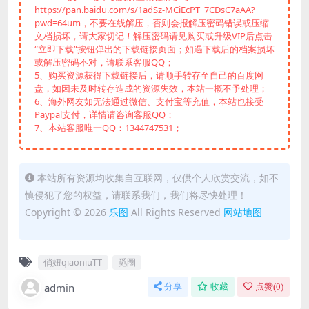
https://pan.baidu.com/s/1adSz-MCiEcPT_7CDsC7aAA?
pwd=64um，不要在线解压，否则会报解压密码错误或压缩
文档损坏，请大家切记！解压密码请见购买或升级VIP后点击
“立即下载”按钮弹出的下载链接页面；如遇下载后的档案损坏
或解压密码不对，请联系客服QQ；
5、购买资源获得下载链接后，请顺手转存至自己的百度网
盘，如因未及时转存造成的资源失效，本站一概不予处理；
6、海外网友如无法通过微信、支付宝等充值，本站也接受
Paypal支付，详情请咨询客服QQ；
7、本站客服唯一QQ：1344747531；
本站所有资源均收集自互联网，仅供个人欣赏交流，如不
慎侵犯了您的权益，请联系我们，我们将尽快处理！
Copyright © 2026
乐图
All Rights Reserved
网站地图
俏妞qiaoniuTT
觅圈
admin
分享
收藏
点赞(
0
)