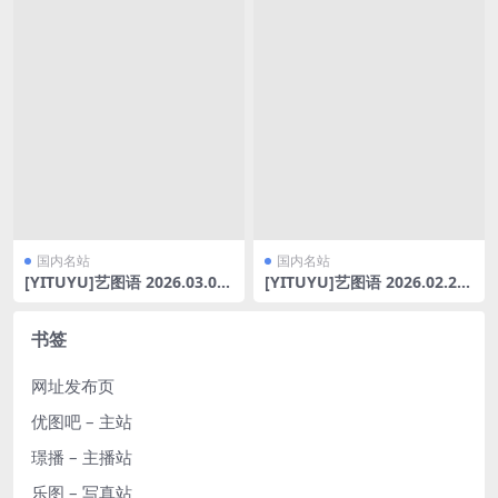
国内名站
国内名站
[YITUYU]艺图语 2026.03.01
[YITUYU]艺图语 2026.02.28
唐 花钿 谢昀 [20P-421MB]
变幻光阴里开出的苍兰 蔸小黄
鸡 [9P-181MB]
书签
网址发布页
优图吧 – 主站
璟播 – 主播站
乐图 – 写真站