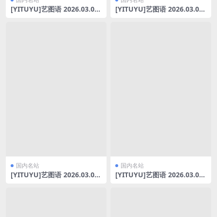
[YITUYU]艺图语 2026.03.06
[YITUYU]艺图语 2026.03.05
冬樱 豆芽菜iFrc [22P-454M
猫猫轻私内衣 小野Viki [9P-1
B]
65MB]
国内名站
国内名站
[YITUYU]艺图语 2026.03.04
[YITUYU]艺图语 2026.03.03
清迈漫游 五大啦啦 [15P-64M
失序的祷告 [9P-254MB]
B]