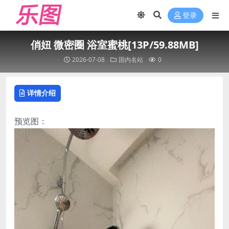
登录
俏妞 微密圈 浴室蜜桃[13P/59.88MB]
2026-07-08
国内名站
0
详情介绍
预览图：