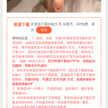
5
资源下载
此资源下载价格为
乐图币，VIP免费，请
先
登录
请特别注意：
1、购买、充值、升级VIP教程请见导航栏的“充
值说明”，如购买后发现网盘链接失效，请联系客服QQ进行
补链；请严格按照支付页面显示金额进行支付，不要多付也
不要少付，支付完成后请不要立即关闭付款页面，请等待几
秒页面成功跳转；如在线购买或充值提示“暂无收款账号在
线”，请换一种支付方式，
支付时请不要挂V*P*N，否则会无
法跳转，导致支付不成功
；
2、本站不同资源所需VIP下载权限不同，请注意下载模块处
的标注；至尊包年VIP无下载限制，直接购买下载不受下载权
限限制；
升级VIP处，可通过“支付升级”方式，实现补差价升
级更高等级VIP
；
3、资源或VIP一经售出，不接受退款，如有疑问，购买前咨
询客服QQ；
4、本站所有资源均存储于百度网盘，所有压缩包请下载后尽
量使用WinRAR（手机版为RAR，特别是早期资源）解压，
Android及IOS端下载及解压教程请参考：