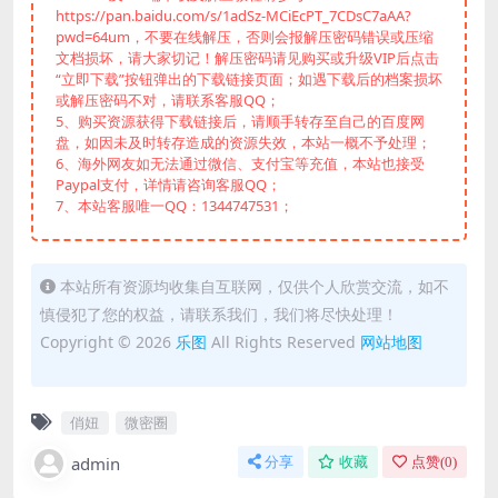
https://pan.baidu.com/s/1adSz-MCiEcPT_7CDsC7aAA?
pwd=64um，不要在线解压，否则会报解压密码错误或压缩
文档损坏，请大家切记！解压密码请见购买或升级VIP后点击
“立即下载”按钮弹出的下载链接页面；如遇下载后的档案损坏
或解压密码不对，请联系客服QQ；
5、购买资源获得下载链接后，请顺手转存至自己的百度网
盘，如因未及时转存造成的资源失效，本站一概不予处理；
6、海外网友如无法通过微信、支付宝等充值，本站也接受
Paypal支付，详情请咨询客服QQ；
7、本站客服唯一QQ：1344747531；
本站所有资源均收集自互联网，仅供个人欣赏交流，如不
慎侵犯了您的权益，请联系我们，我们将尽快处理！
Copyright © 2026
乐图
All Rights Reserved
网站地图
俏妞
微密圈
admin
分享
收藏
点赞(
0
)